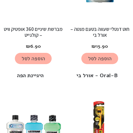
חוט דנטלי שעווה בטעם מנטה –
מברשת שיניים 360 אופטיק וויט
אורל בי
– קולגייט
₪
6.90
₪
15.90
הוספה לסל
הוספה לסל
Oral-B - אורל בי
היגיינת הפה