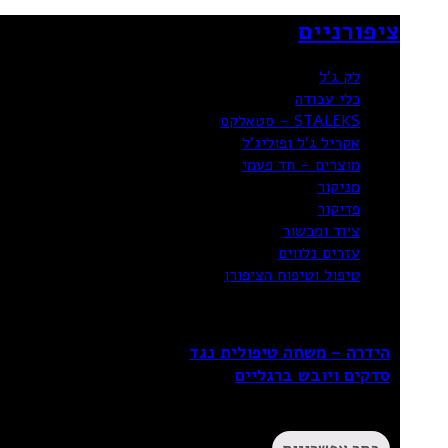
ציפורניים
לק ג'ל
כלי עבודה
STALEKS - סטאלקס
אקריל ג’ל ופוליג’ל
מוצרים - חד פעמי
מניקור
פדיקור
ציוד ומכשור
עזרים נלווים
טיפול וטיפוח הציפורן
הידרה – משחה טיפולית נגד
סדקים ויובש ברגליים
₪
124.90
–
₪
82.90