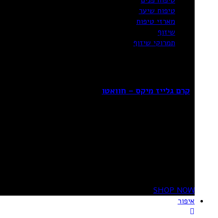
טיפוח שיער
מארזי טיפוח
שיזוף
תמרוקי שיזוף
Sale!
קרם גלייז מיקס – חוואטו
₪
69.90
₪
99.90
מידע נוסף
20%
OFF
SHOP NOW
איפור