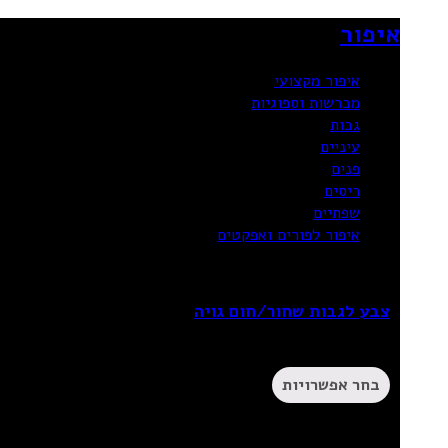
איפור
איפור מקצועי
מברשות וספוגיות
גבות
עיניים
פנים
ריסים
שפתיים
איפור לפורים ואפקטים
צבע לגבות שחור/חום גויה
₪
26.90
–
₪
21.90
בחר אפשרויות
20%