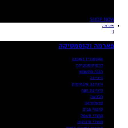
OFF
SHOP NOW
פארמה
פארמה וקוסמטיקה
אקססוריז ואופנה
דרמוקוסמטיקה
הגנה מהשמש
היגיינה
היגיינה אינטימית
היגיינת הפה
הלבשה
טואלטיקה
טיפוח פנים
מוצרי חשמל
מוצרי תינוקות