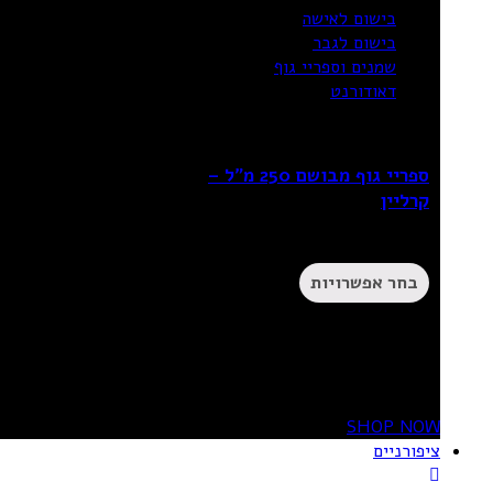
בישום לאישה
בישום לגבר
שמנים וספריי גוף
דאודורנט
ספריי גוף מבושם 250 מ”ל –
קרליין
₪
49.90
בחר אפשרויות
20%
OFF
SHOP NOW
ציפורניים