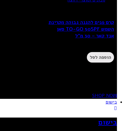
סבונים ומוצרי רחצה
קרם פנים להגנה גבוהה מקרינת
השמש TO-GO 50SPF סאן
אנד קאר – 30 מ”ל
₪
24.90
הוספה לסל
20%
OFF
SHOP NOW
בישום
בישום