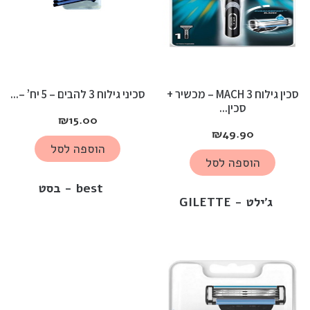
סכין גילוח MACH 3 – מכשיר +
סכיני גילוח 3 להבים – 5 יח’ –...
סכין...
₪
15.00
₪
49.90
הוספה לסל
הוספה לסל
best - בסט
ג'ילט - GILETTE