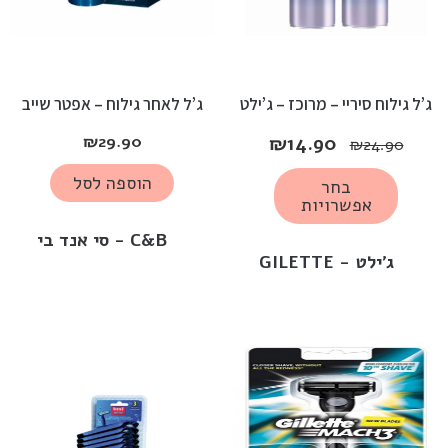
ג’ל גילוח סיריי – מרוכז – ג’ילט
ג’ל לאחר גילוח – אפטר שייב
₪
29.90
₪
14.90
₪
24.90
הוספה לסל
בחר
אפשרויות
C&B - סי אנד בי
ג'ילט - GILETTE