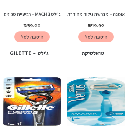
אומגה – מברשת גילוח מהודרת
ג’ילט MACH 3 – רביעיית סכינים
₪
59.00
₪
19.90
הוספה לסל
הוספה לסל
טואלטיקה
ג'ילט - GILETTE