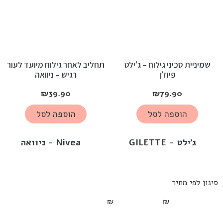
שמיניית סכיני גילוח – ג’ילט
תחליב לאחר גילוח מיועד לעור
פיוז’ן
רגיש – ניוואה
₪
39.90
₪
79.90
הוספה לסל
הוספה לסל
ג'ילט - GILETTE
Nivea - ניוואה
סינון לפי מחיר
₪
₪