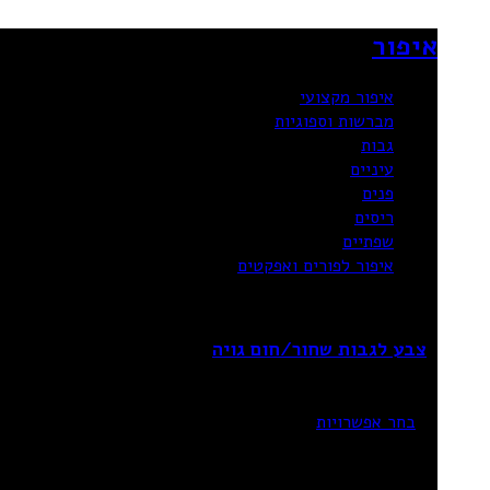
איפור
איפור מקצועי
מברשות וספוגיות
גבות
עיניים
פנים
ריסים
שפתיים
איפור לפורים ואפקטים
צבע לגבות שחור/חום גויה
₪
26.90
–
₪
21.90
בחר אפשרויות
20%