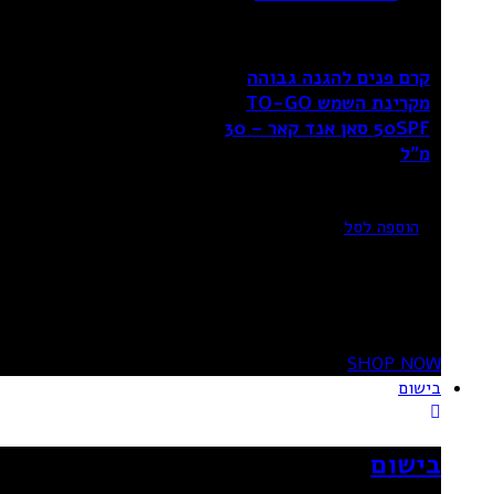
קרם פנים להגנה גבוהה
מקרינת השמש TO-GO
50SPF סאן אנד קאר – 30
מ”ל
₪
24.90
הוספה לסל
20%
OFF
SHOP NOW
בישום
בישום