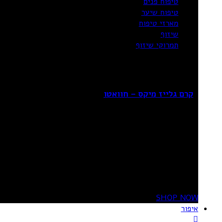
טיפוח פנים
טיפוח שיער
מארזי טיפוח
שיזוף
תמרוקי שיזוף
Sale!
קרם גלייז מיקס – חוואטו
₪
69.90
₪
99.90
מידע נוסף
20%
OFF
SHOP NOW
איפור