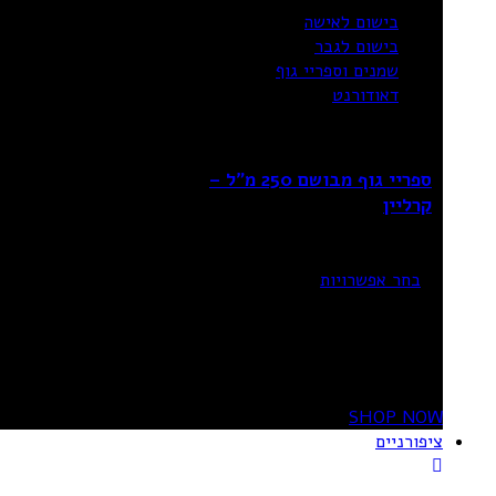
בישום לאישה
בישום לגבר
שמנים וספריי גוף
דאודורנט
ספריי גוף מבושם 250 מ”ל –
קרליין
₪
49.90
בחר אפשרויות
20%
OFF
SHOP NOW
ציפורניים