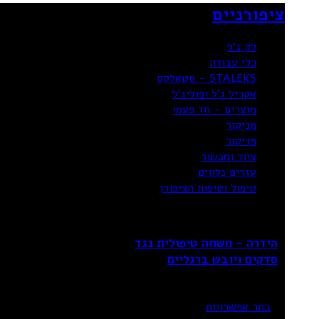
ציפורניים
לק ג'ל
כלי עבודה
STALEKS - סטאלקס
אקריל ג’ל ופוליג’ל
מוצרים - חד פעמי
מניקור
פדיקור
ציוד ומכשור
עזרים נלווים
טיפול וטיפוח הציפורן
הידרה – משחה טיפולית נגד
סדקים ויובש ברגליים
₪
124.90
–
₪
82.90
בחר אפשרויות