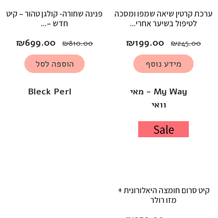
ערכת קרטין שיאה שמפו ומסכה
פנינה שחורה- קולגן טהור – קיט
לטיפול בשיער אחרי...
חדש –...
₪
699.00
₪
199.00
₪
810.00
₪
245.00
מידע נוסף
הוספה לסל
My Way - מאי
Bleck Perl
וואי
Sale
קיט סרום חומצה היאלורונית +
מזו רולר