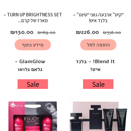
“קיט” ארבעה גווני “טינט” –
TURN UP BRIGHTNESS SET –
בלנד איט!
מארז של קרם...
₪
150.00
₪
226.00
₪
169.00
₪
356.00
הוספה לסל
מידע נוסף
Blend It! - בלנד
GlamGlow -
איט!
גלאם גלואו
Sale
Sale