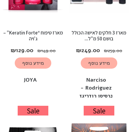
מארז 3 חלקים לאישה הכולל
מארז טיפוח “Keratin Forte” –
בושם 50 מ”ל...
ג’ויה
₪
129.00
₪
249.00
₪
149.00
₪
259.00
מידע נוסף
מידע נוסף
JOYA
Narciso
Rodriguez -
נרסיסו רודריגז
Sale
Sale