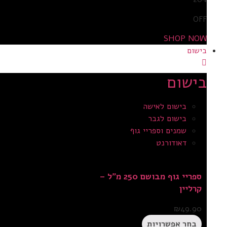
OFF
SHOP NOW
בישום
בישום
בישום לאישה
בישום לגבר
שמנים וספריי גוף
דאודורנט
ספריי גוף מבושם 250 מ”ל –
קרליין
₪
49.90
בחר אפשרויות