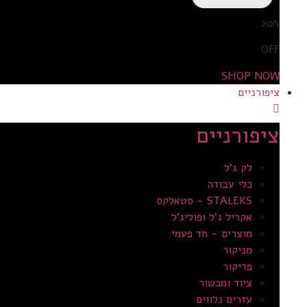
20%
OFF
SHOP NOW
ציפורניים
ציפורניים
לק ג'ל
כלי עבודה
STALEKS - סטאלקס
אקריל ג’ל ופוליג’ל
מוצרים - חד פעמי
מניקור
פדיקור
ציוד ומכשור
עזרים נלווים