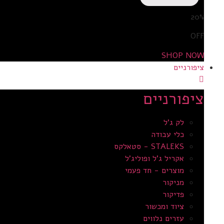
20%
OFF
SHOP NOW
ציפורניים
ציפורניים
לק ג'ל
כלי עבודה
STALEKS - סטאלקס
אקריל ג’ל ופוליג’ל
מוצרים - חד פעמי
מניקור
פדיקור
ציוד ומכשור
עזרים נלווים