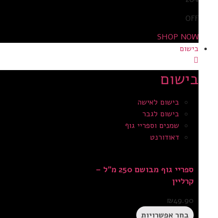
OFF
SHOP NOW
בישום
בישום
בישום לאישה
בישום לגבר
שמנים וספריי גוף
דאודורנט
ספריי גוף מבושם 250 מ”ל –
קרליין
₪
49.90
בחר אפשרויות