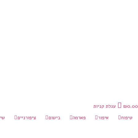
0.00
₪
עגלת קניות
טיפוח
איפור
פארמה
בישום
ציפורניים
שי