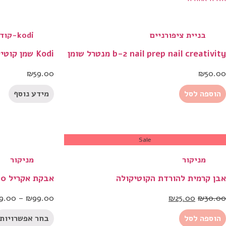
בניית ציפורניים
kodi-קודי
b-2 nail prep nail creativity מנטרל שומן
Kodi שמן קוטיקולה אוכמניות– 15 מ״ל
₪
59.00
₪
50.00
הוספה לסל
מידע נוסף
Sale
מניקור
מניקור
אבן קרמית להורדת הקוטיקולה
אבקת אקריל 250 גרם – בוקי
9.00
–
₪
99.00
₪
25.00
₪
30.00
הוספה לסל
בחר אפשרויות