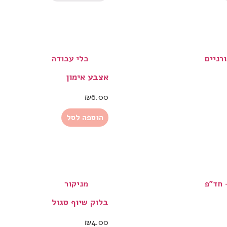
רניים
כלי עבודה
אצבע אימון
₪
6.00
הוספה לסל
 חד"פ
מניקור
בלוק שיוף סגול
₪
4.00