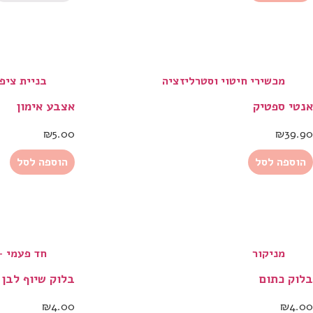
מכשירי חיטוי וסטרליזציה
בניית ציפו
אנטי ספטיק
אצבע אימון
₪
5.00
₪
39.90
הוספה לסל
הוספה לסל
מניקור
חד פעמי -
בלוק כתום
בלוק שיוף לבן
₪
4.00
₪
4.00