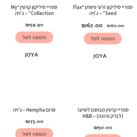
ספריי סיליקון זרעי פשתן “Flax
ספריי סיליקון קרטין “My
Seed” – ג’ויה
Collection” – ג’ויה
₪
59.90
₪
62.00
₪
80.00
הוספה לסל
הוספה לסל
JOYA
JOYA
ספריי קרטין מבושם לשיער
סרום Hempha – ג’ויה
(לברק והזנה) – H&B
₪
75.00
₪
50.00
הוספה לסל