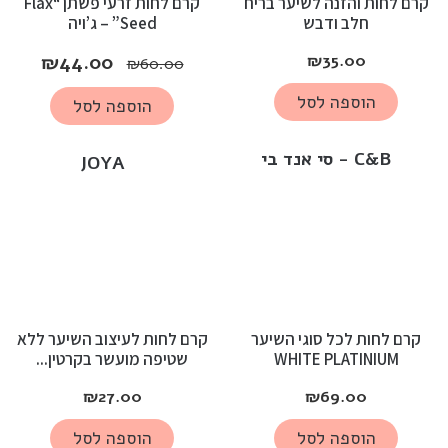
קרם לחות והזנה לשיער בריח
קרם לחות זרעי פשתן “Flax
חלב ודבש
Seed” – ג’ויה
₪
44.00
₪
35.00
₪
60.00
הוספה לסל
הוספה לסל
C&B - סי אנד בי
JOYA
קרם לחות לכל סוגי השיער
קרם לחות לעיצוב השיער ללא
WHITE PLATINIUM
שטיפה מועשר בקרטין...
₪
27.00
₪
69.00
הוספה לסל
הוספה לסל