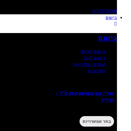
SHOP NOW
בישום
בישום
בישום לאישה
בישום לגבר
שמנים וספריי גוף
דאודורנט
ספריי גוף מבושם 250 מ”ל –
קרליין
₪
49.90
בחר אפשרויות