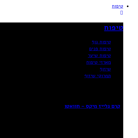
טיפוח
טיפוח
טיפוח גוף
טיפוח פנים
טיפוח שיער
מארזי טיפוח
שיזוף
תמרוקי שיזוף
Sale!
קרם גלייז מיקס – חוואטו
₪
69.90
₪
99.90
מידע נוסף