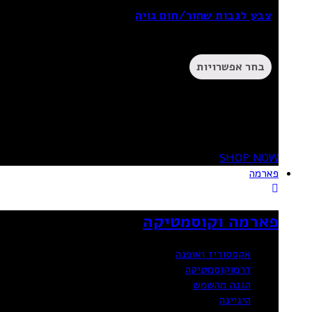
צבע לגבות שחור/חום גויה
₪
26.90
–
₪
21.90
בחר אפשרויות
20%
OFF
SHOP NOW
פארמה
פארמה וקוסמטיקה
אקססוריז ואופנה
דרמוקוסמטיקה
הגנה מהשמש
היגיינה