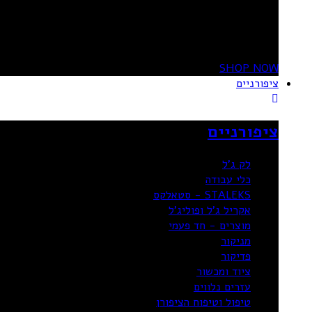
20%
OFF
SHOP NOW
ציפורניים
ציפורניים
לק ג'ל
כלי עבודה
STALEKS - סטאלקס
אקריל ג’ל ופוליג’ל
מוצרים - חד פעמי
מניקור
פדיקור
ציוד ומכשור
עזרים נלווים
טיפול וטיפוח הציפורן